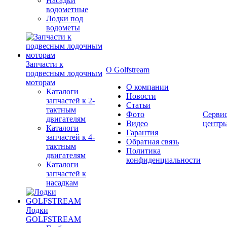
Насадки
водометные
Лодки под
водометы
Запчасти к
О Golfstream
подвесным лодочным
моторам
О компании
Каталоги
Новости
запчастей к 2-
Статьи
тактным
Фото
Серви
двигателям
Видео
центр
Каталоги
Гарантия
запчастей к 4-
Обратная связь
тактным
Политика
двигателям
конфиденциальности
Каталоги
запчастей к
насадкам
Лодки
GOLFSTREAM