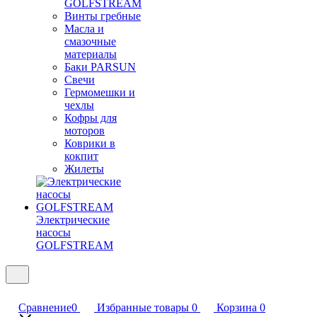
GOLFSTREAM
Винты гребные
Масла и
смазочные
материалы
Баки PARSUN
Свечи
Гермомешки и
чехлы
Кофры для
моторов
Коврики в
кокпит
Жилеты
Электрические
насосы
GOLFSTREAM
Сравнение
0
Избранные товары
0
Корзина
0