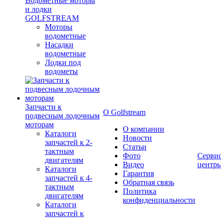
Водометные моторы
и лодки
GOLFSTREAM
Моторы
водометные
Насадки
водометные
Лодки под
водометы
Запчасти к
О Golfstream
подвесным лодочным
моторам
О компании
Каталоги
Новости
запчастей к 2-
Статьи
тактным
Фото
Серви
двигателям
Видео
центр
Каталоги
Гарантия
запчастей к 4-
Обратная связь
тактным
Политика
двигателям
конфиденциальности
Каталоги
запчастей к