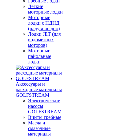
Гребные лодки
Легкие
моторные лодки
Моторные
лодки с НДНД
(надувное дно)
Лодки JET (для
водометных
моторов)
Моторные
пайольные
лодки
Аксессуары и
расходные материалы
GOLFSTREAM
Электрические
насосы
GOLFSTREAM
Винты гребные
Масла и
смазочные
материалы