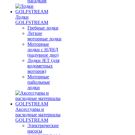
насадкам
Лодки
GOLFSTREAM
Гребные лодки
Легкие
моторные лодки
Моторные
лодки с НДНД
(надувное дно)
Лодки JET (для
водометных
моторов)
Моторные
пайольные
лодки
Аксессуары и
расходные материалы
GOLFSTREAM
Электрические
насосы