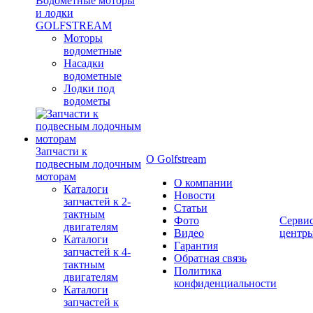
Водометные моторы
и лодки
GOLFSTREAM
Моторы
водометные
Насадки
водометные
Лодки под
водометы
Запчасти к
О Golfstream
подвесным лодочным
моторам
О компании
Каталоги
Новости
запчастей к 2-
Статьи
тактным
Фото
Серви
двигателям
Видео
центр
Каталоги
Гарантия
запчастей к 4-
Обратная связь
тактным
Политика
двигателям
конфиденциальности
Каталоги
запчастей к