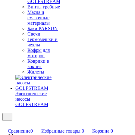
GOLFSTREAM
Винты гребные
Масла и
смазочные
материалы
Баки PARSUN
Свечи
Гермомешки и
чехлы
Кофры для
моторов
Коврики в
кокпит
Жилеты
Электрические
насосы
GOLFSTREAM
Сравнение
0
Избранные товары
0
Корзина
0