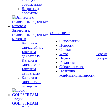
Насадки
водометные
Лодки под
водометы
Запчасти к
О Golfstream
подвесным лодочным
моторам
О компании
Каталоги
Новости
запчастей к 2-
Статьи
тактным
Фото
Серви
двигателям
Видео
центр
Каталоги
Гарантия
запчастей к 4-
Обратная связь
тактным
Политика
двигателям
конфиденциальности
Каталоги
запчастей к
насадкам
Лодки
GOLFSTREAM