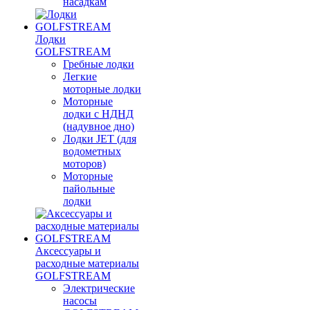
насадкам
Лодки
GOLFSTREAM
Гребные лодки
Легкие
моторные лодки
Моторные
лодки с НДНД
(надувное дно)
Лодки JET (для
водометных
моторов)
Моторные
пайольные
лодки
Аксессуары и
расходные материалы
GOLFSTREAM
Электрические
насосы