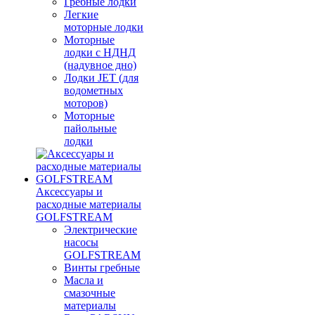
Гребные лодки
Легкие
моторные лодки
Моторные
лодки с НДНД
(надувное дно)
Лодки JET (для
водометных
моторов)
Моторные
пайольные
лодки
Аксессуары и
расходные материалы
GOLFSTREAM
Электрические
насосы
GOLFSTREAM
Винты гребные
Масла и
смазочные
материалы