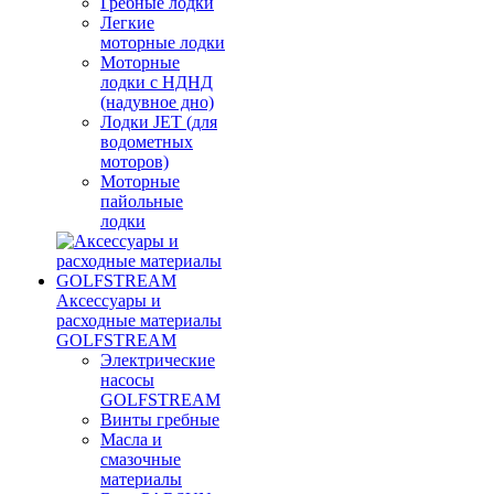
Гребные лодки
Легкие
моторные лодки
Моторные
лодки с НДНД
(надувное дно)
Лодки JET (для
водометных
моторов)
Моторные
пайольные
лодки
Аксессуары и
расходные материалы
GOLFSTREAM
Электрические
насосы
GOLFSTREAM
Винты гребные
Масла и
смазочные
материалы