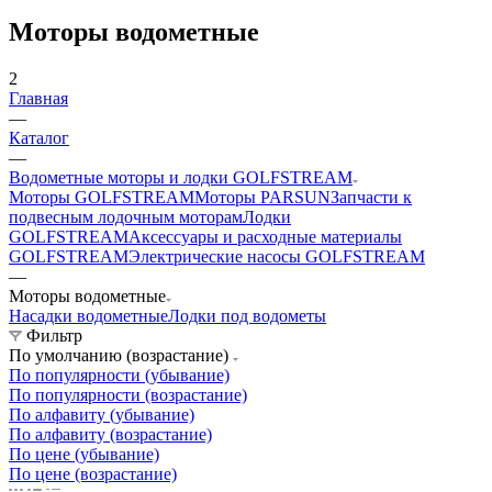
Моторы водометные
2
Главная
—
Каталог
—
Водометные моторы и лодки GOLFSTREAM
Моторы GOLFSTREAM
Моторы PARSUN
Запчасти к
подвесным лодочным моторам
Лодки
GOLFSTREAM
Аксессуары и расходные материалы
GOLFSTREAM
Электрические насосы GOLFSTREAM
—
Моторы водометные
Насадки водометные
Лодки под водометы
Фильтр
По умолчанию (возрастание)
По популярности (убывание)
По популярности (возрастание)
По алфавиту (убывание)
По алфавиту (возрастание)
По цене (убывание)
По цене (возрастание)