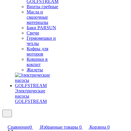
GOLFSTREAM
Винты гребные
Масла и
смазочные
материалы
Баки PARSUN
Свечи
Гермомешки и
чехлы
Кофры для
моторов
Коврики в
кокпит
Жилеты
Электрические
насосы
GOLFSTREAM
Сравнение
0
Избранные товары
0
Корзина
0