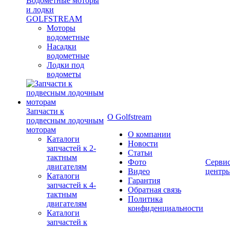
Водометные моторы
и лодки
GOLFSTREAM
Моторы
водометные
Насадки
водометные
Лодки под
водометы
Запчасти к
О Golfstream
подвесным лодочным
моторам
О компании
Каталоги
Новости
запчастей к 2-
Статьи
тактным
Фото
Серви
двигателям
Видео
центр
Каталоги
Гарантия
запчастей к 4-
Обратная связь
тактным
Политика
двигателям
конфиденциальности
Каталоги
запчастей к