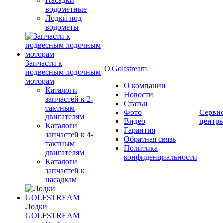
Насадки
водометные
Лодки под
водометы
Запчасти к
О Golfstream
подвесным лодочным
моторам
О компании
Каталоги
Новости
запчастей к 2-
Статьи
тактным
Фото
Серви
двигателям
Видео
центр
Каталоги
Гарантия
запчастей к 4-
Обратная связь
тактным
Политика
двигателям
конфиденциальности
Каталоги
запчастей к
насадкам
Лодки
GOLFSTREAM