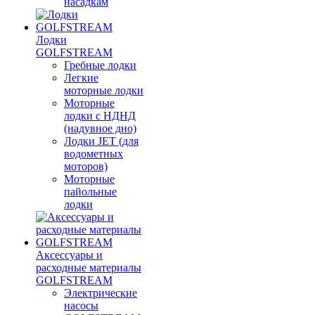
насадкам
Лодки
GOLFSTREAM
Гребные лодки
Легкие
моторные лодки
Моторные
лодки с НДНД
(надувное дно)
Лодки JET (для
водометных
моторов)
Моторные
пайольные
лодки
Аксессуары и
расходные материалы
GOLFSTREAM
Электрические
насосы